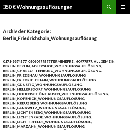
Suchen
350 € Wohnungsauflösungen
SPRINGE
PRIMÄR
ZUM
MENÜ
INHALT
Archiv der Kategorie:
Berlin_Friedrichshain_Wohnungsauflösung
0171-9374577
,
03060977577TERMINEFREI
,
60977577
,
ALLGEMEIN
,
BERLIN
,
BERLIN_ADLERSHOF_WOHNUNGSAUFLÖSUNG
,
BERLIN_CHARLOTTENBURG_WOHNUNGSAUFLÖSUNG
,
BERLIN_FRIEDENAU_WOHNUNGSAUFLÖSUNG
,
BERLIN_FRIEDRICHSHAIN_WOHNUNGSAUFLÖSUNG
,
BERLIN_GÜNSTIG_WOHNUNGSAUFLÖSUNG
,
BERLIN_HELLERSDORF_WOHNUNGSAUFLÖSUNG
,
BERLIN_HOHENSCHÖNHAUSEN_WOHNUNGSAUFLÖSUNG
,
BERLIN_KÖPENICK_WOHNUNGSAUFLÖSUNG
,
BERLIN_KREUZBERG_WOHNUNGSAUFLÖSUNG
,
BERLIN_LANKWITZ_WOHNUNGSAUFLÖSUNG
,
BERLIN_LICHTENBERG_WOHNUNGSAUFLÖSUNG
,
BERLIN_LICHTENRADE_WOHNUNGSAUFLÖSUNG
,
BERLIN_LICHTERFELDE_WOHNUNGSAUFLÖSUNG
,
BERLIN_MARZAHN_WOHNUNGSAUFLÖSUNG
,