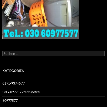
Suchen
nach:
KATEGORIEN
0171-9374577
03060977577terminefrei
60977577