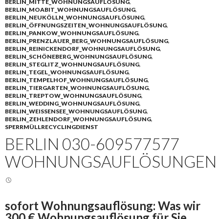
BERLIN_MITTE_WOHNUNGSAUFLÖSUNG
,
BERLIN_MOABIT_WOHNUNGSAUFLÖSUNG
,
BERLIN_NEUKÖLLN_WOHNUNGSAUFLÖSUNG
,
BERLIN_ÖFFNUNGSZEITEN_WOHNUNGSAUFLÖSUNG
,
BERLIN_PANKOW_WOHNUNGSAUFLÖSUNG
,
BERLIN_PRENZLAUER_BERG_WOHNUNGSAUFLÖSUNG
,
BERLIN_REINICKENDORF_WOHNUNGSAUFLÖSUNG
,
BERLIN_SCHÖNEBERG_WOHNUNGSAUFLÖSUNG
,
BERLIN_STEGLITZ_WOHNUNGSAUFLÖSUNG
,
BERLIN_TEGEL_WOHNUNGSAUFLÖSUNG
,
BERLIN_TEMPELHOF_WOHNUNGSAUFLÖSUNG
,
BERLIN_TIERGARTEN_WOHNUNGSAUFLÖSUNG
,
BERLIN_TREPTOW_WOHNUNGSAUFLÖSUNG
,
BERLIN_WEDDING_WOHNUNGSAUFLÖSUNG
,
BERLIN_WEISSENSEE_WOHNUNGSAUFLÖSUNG
,
BERLIN_ZEHLENDORF_WOHNUNGSAUFLÖSUNG
,
SPERRMÜLLRECYCLINGDIENST
BERLIN 030-609577577
WOHNUNGSAUFLÖSUNGEN
sofort Wohnungsauflösung: Was wir
300 € Wohnungsauflösung für Sie