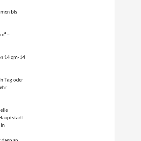
umen bis
 m³ =
en 14 qm-14
ln Tag oder
ehr
elle
 Hauptstadt
 In
 dann an