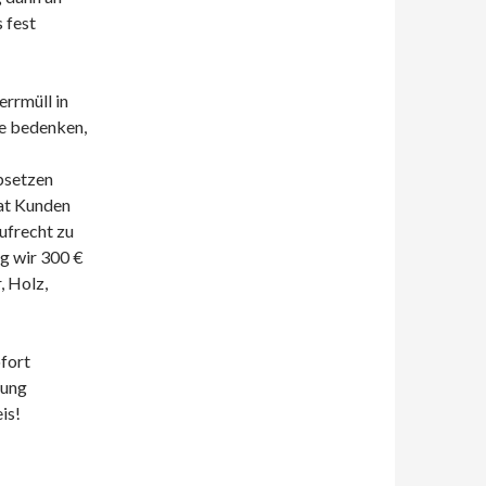
 fest
rrmüll in
te bedenken,
absetzen
vat Kunden
ufrecht zu
g wir 300 €
, Holz,
ofort
nung
is!