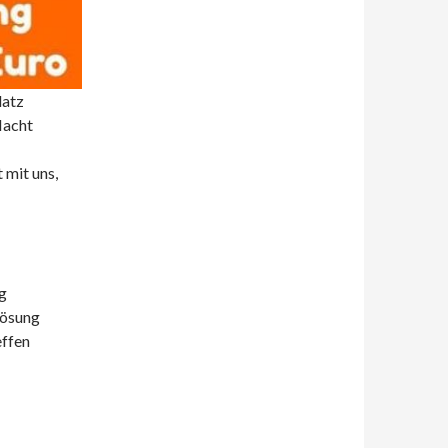
latz
Macht
 mit uns,
g
lösung
effen