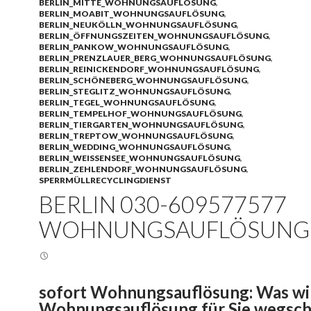
BERLIN_MITTE_WOHNUNGSAUFLÖSUNG
,
BERLIN_MOABIT_WOHNUNGSAUFLÖSUNG
,
BERLIN_NEUKÖLLN_WOHNUNGSAUFLÖSUNG
,
BERLIN_ÖFFNUNGSZEITEN_WOHNUNGSAUFLÖSUNG
,
BERLIN_PANKOW_WOHNUNGSAUFLÖSUNG
,
BERLIN_PRENZLAUER_BERG_WOHNUNGSAUFLÖSUNG
,
BERLIN_REINICKENDORF_WOHNUNGSAUFLÖSUNG
,
BERLIN_SCHÖNEBERG_WOHNUNGSAUFLÖSUNG
,
BERLIN_STEGLITZ_WOHNUNGSAUFLÖSUNG
,
BERLIN_TEGEL_WOHNUNGSAUFLÖSUNG
,
BERLIN_TEMPELHOF_WOHNUNGSAUFLÖSUNG
,
BERLIN_TIERGARTEN_WOHNUNGSAUFLÖSUNG
,
BERLIN_TREPTOW_WOHNUNGSAUFLÖSUNG
,
BERLIN_WEDDING_WOHNUNGSAUFLÖSUNG
,
BERLIN_WEISSENSEE_WOHNUNGSAUFLÖSUNG
,
BERLIN_ZEHLENDORF_WOHNUNGSAUFLÖSUNG
,
SPERRMÜLLRECYCLINGDIENST
BERLIN 030-609577577
WOHNUNGSAUFLÖSUNG
sofort Wohnungsauflösung: Was wi
Wohnungsauflösung für Sie wegsch