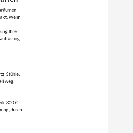
usräumen
xakt. Wenn
ung Ihrer
sauflösung
tz, Stühle,
ell weg.
ir 300 €
ung, durch