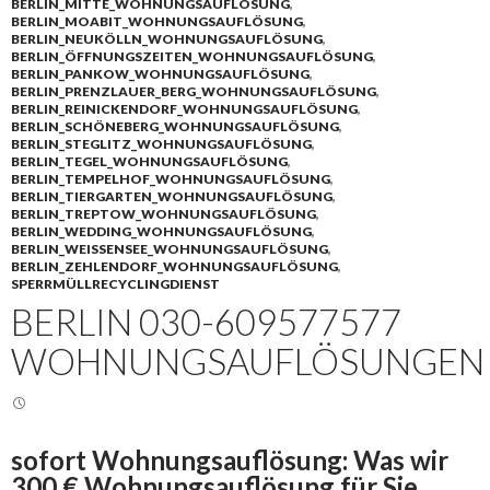
BERLIN_MITTE_WOHNUNGSAUFLÖSUNG
,
BERLIN_MOABIT_WOHNUNGSAUFLÖSUNG
,
BERLIN_NEUKÖLLN_WOHNUNGSAUFLÖSUNG
,
BERLIN_ÖFFNUNGSZEITEN_WOHNUNGSAUFLÖSUNG
,
BERLIN_PANKOW_WOHNUNGSAUFLÖSUNG
,
BERLIN_PRENZLAUER_BERG_WOHNUNGSAUFLÖSUNG
,
BERLIN_REINICKENDORF_WOHNUNGSAUFLÖSUNG
,
BERLIN_SCHÖNEBERG_WOHNUNGSAUFLÖSUNG
,
BERLIN_STEGLITZ_WOHNUNGSAUFLÖSUNG
,
BERLIN_TEGEL_WOHNUNGSAUFLÖSUNG
,
BERLIN_TEMPELHOF_WOHNUNGSAUFLÖSUNG
,
BERLIN_TIERGARTEN_WOHNUNGSAUFLÖSUNG
,
BERLIN_TREPTOW_WOHNUNGSAUFLÖSUNG
,
BERLIN_WEDDING_WOHNUNGSAUFLÖSUNG
,
BERLIN_WEISSENSEE_WOHNUNGSAUFLÖSUNG
,
BERLIN_ZEHLENDORF_WOHNUNGSAUFLÖSUNG
,
SPERRMÜLLRECYCLINGDIENST
BERLIN 030-609577577
WOHNUNGSAUFLÖSUNGEN
sofort Wohnungsauflösung: Was wir
300 € Wohnungsauflösung für Sie