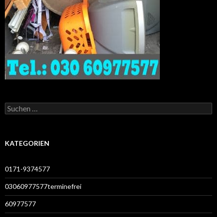
Suchen
nach:
KATEGORIEN
0171-9374577
03060977577terminefrei
60977577