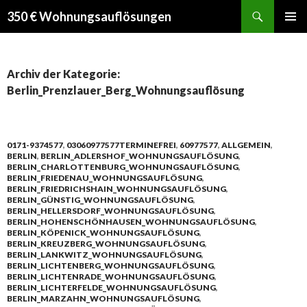
Suchen
350 € Wohnungsauflösungen
SPRINGE
PRIMÄR
ZUM
MENÜ
INHALT
Archiv der Kategorie:
Berlin_Prenzlauer_Berg_Wohnungsauflösung
0171-9374577
,
03060977577TERMINEFREI
,
60977577
,
ALLGEMEIN
,
BERLIN
,
BERLIN_ADLERSHOF_WOHNUNGSAUFLÖSUNG
,
BERLIN_CHARLOTTENBURG_WOHNUNGSAUFLÖSUNG
,
BERLIN_FRIEDENAU_WOHNUNGSAUFLÖSUNG
,
BERLIN_FRIEDRICHSHAIN_WOHNUNGSAUFLÖSUNG
,
BERLIN_GÜNSTIG_WOHNUNGSAUFLÖSUNG
,
BERLIN_HELLERSDORF_WOHNUNGSAUFLÖSUNG
,
BERLIN_HOHENSCHÖNHAUSEN_WOHNUNGSAUFLÖSUNG
,
BERLIN_KÖPENICK_WOHNUNGSAUFLÖSUNG
,
BERLIN_KREUZBERG_WOHNUNGSAUFLÖSUNG
,
BERLIN_LANKWITZ_WOHNUNGSAUFLÖSUNG
,
BERLIN_LICHTENBERG_WOHNUNGSAUFLÖSUNG
,
BERLIN_LICHTENRADE_WOHNUNGSAUFLÖSUNG
,
BERLIN_LICHTERFELDE_WOHNUNGSAUFLÖSUNG
,
BERLIN_MARZAHN_WOHNUNGSAUFLÖSUNG
,