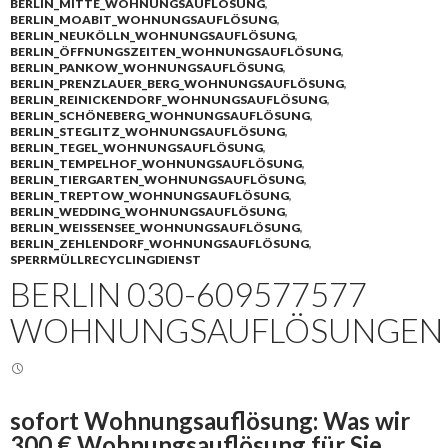
BERLIN_MITTE_WOHNUNGSAUFLÖSUNG
,
BERLIN_MOABIT_WOHNUNGSAUFLÖSUNG
,
BERLIN_NEUKÖLLN_WOHNUNGSAUFLÖSUNG
,
BERLIN_ÖFFNUNGSZEITEN_WOHNUNGSAUFLÖSUNG
,
BERLIN_PANKOW_WOHNUNGSAUFLÖSUNG
,
BERLIN_PRENZLAUER_BERG_WOHNUNGSAUFLÖSUNG
,
BERLIN_REINICKENDORF_WOHNUNGSAUFLÖSUNG
,
BERLIN_SCHÖNEBERG_WOHNUNGSAUFLÖSUNG
,
BERLIN_STEGLITZ_WOHNUNGSAUFLÖSUNG
,
BERLIN_TEGEL_WOHNUNGSAUFLÖSUNG
,
BERLIN_TEMPELHOF_WOHNUNGSAUFLÖSUNG
,
BERLIN_TIERGARTEN_WOHNUNGSAUFLÖSUNG
,
BERLIN_TREPTOW_WOHNUNGSAUFLÖSUNG
,
BERLIN_WEDDING_WOHNUNGSAUFLÖSUNG
,
BERLIN_WEISSENSEE_WOHNUNGSAUFLÖSUNG
,
BERLIN_ZEHLENDORF_WOHNUNGSAUFLÖSUNG
,
SPERRMÜLLRECYCLINGDIENST
BERLIN 030-609577577
WOHNUNGSAUFLÖSUNGEN
sofort Wohnungsauflösung: Was wir
300 € Wohnungsauflösung für Sie