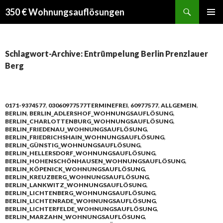
Suchen
350 € Wohnungsauflösungen
SPRINGE
PRIMÄR
ZUM
MENÜ
INHALT
Schlagwort-Archive: Entrümpelung Berlin Prenzlauer
Berg
0171-9374577
,
03060977577TERMINEFREI
,
60977577
,
ALLGEMEIN
,
BERLIN
,
BERLIN_ADLERSHOF_WOHNUNGSAUFLÖSUNG
,
BERLIN_CHARLOTTENBURG_WOHNUNGSAUFLÖSUNG
,
BERLIN_FRIEDENAU_WOHNUNGSAUFLÖSUNG
,
BERLIN_FRIEDRICHSHAIN_WOHNUNGSAUFLÖSUNG
,
BERLIN_GÜNSTIG_WOHNUNGSAUFLÖSUNG
,
BERLIN_HELLERSDORF_WOHNUNGSAUFLÖSUNG
,
BERLIN_HOHENSCHÖNHAUSEN_WOHNUNGSAUFLÖSUNG
,
BERLIN_KÖPENICK_WOHNUNGSAUFLÖSUNG
,
BERLIN_KREUZBERG_WOHNUNGSAUFLÖSUNG
,
BERLIN_LANKWITZ_WOHNUNGSAUFLÖSUNG
,
BERLIN_LICHTENBERG_WOHNUNGSAUFLÖSUNG
,
BERLIN_LICHTENRADE_WOHNUNGSAUFLÖSUNG
,
BERLIN_LICHTERFELDE_WOHNUNGSAUFLÖSUNG
,
BERLIN_MARZAHN_WOHNUNGSAUFLÖSUNG
,