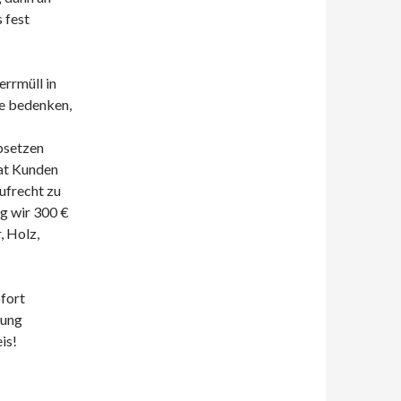
 fest
rrmüll in
te bedenken,
absetzen
vat Kunden
ufrecht zu
g wir 300 €
, Holz,
ofort
nung
is!