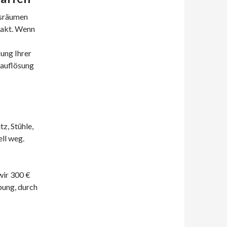
usräumen
xakt. Wenn
ung Ihrer
sauflösung
tz, Stühle,
ell weg.
ir 300 €
ung, durch