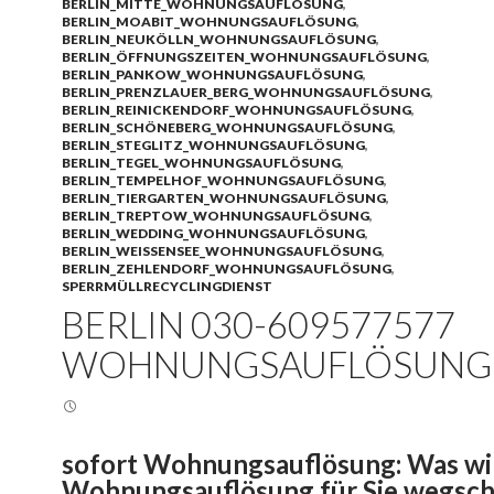
BERLIN_MITTE_WOHNUNGSAUFLÖSUNG
,
BERLIN_MOABIT_WOHNUNGSAUFLÖSUNG
,
BERLIN_NEUKÖLLN_WOHNUNGSAUFLÖSUNG
,
BERLIN_ÖFFNUNGSZEITEN_WOHNUNGSAUFLÖSUNG
,
BERLIN_PANKOW_WOHNUNGSAUFLÖSUNG
,
BERLIN_PRENZLAUER_BERG_WOHNUNGSAUFLÖSUNG
,
BERLIN_REINICKENDORF_WOHNUNGSAUFLÖSUNG
,
BERLIN_SCHÖNEBERG_WOHNUNGSAUFLÖSUNG
,
BERLIN_STEGLITZ_WOHNUNGSAUFLÖSUNG
,
BERLIN_TEGEL_WOHNUNGSAUFLÖSUNG
,
BERLIN_TEMPELHOF_WOHNUNGSAUFLÖSUNG
,
BERLIN_TIERGARTEN_WOHNUNGSAUFLÖSUNG
,
BERLIN_TREPTOW_WOHNUNGSAUFLÖSUNG
,
BERLIN_WEDDING_WOHNUNGSAUFLÖSUNG
,
BERLIN_WEISSENSEE_WOHNUNGSAUFLÖSUNG
,
BERLIN_ZEHLENDORF_WOHNUNGSAUFLÖSUNG
,
SPERRMÜLLRECYCLINGDIENST
BERLIN 030-609577577
WOHNUNGSAUFLÖSUNG
sofort Wohnungsauflösung: Was wi
Wohnungsauflösung für Sie wegsch