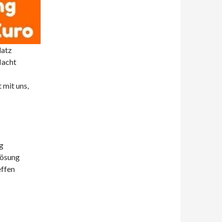
latz
Macht
 mit uns,
g
lösung
effen