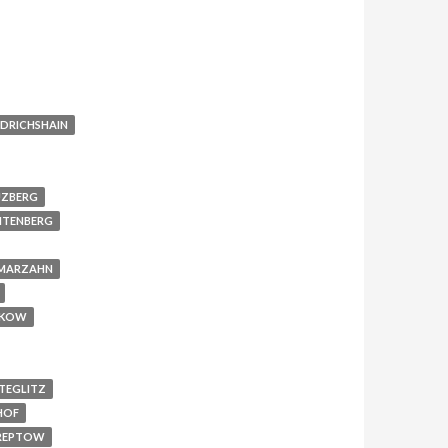
EDRICHSHAIN
UZBERG
HTENBERG
 MARZAHN
NKOW
TEGLITZ
HOF
TREPTOW