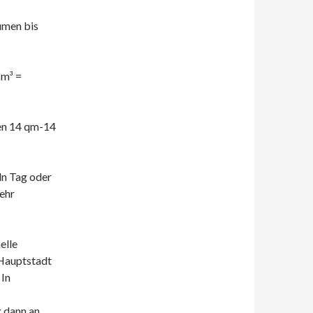
umen bis
 m³ =
en 14 qm-14
ln Tag oder
ehr
elle
 Hauptstadt
 In
 dann an